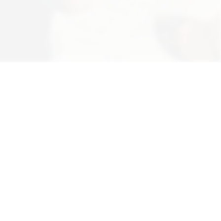
ännliche Form für Personenbezeichnungen
en.