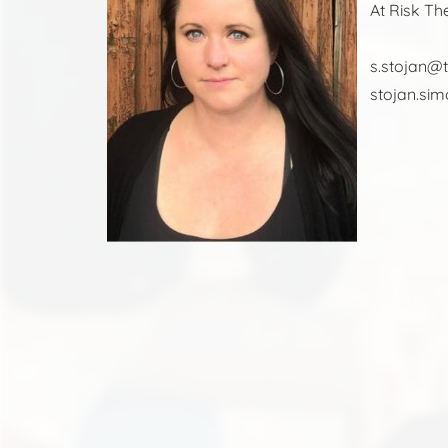
At Risk Th
s.stojan@
stojan.si