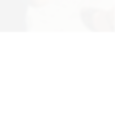
ännliche Form für Personenbezeichnungen
en.