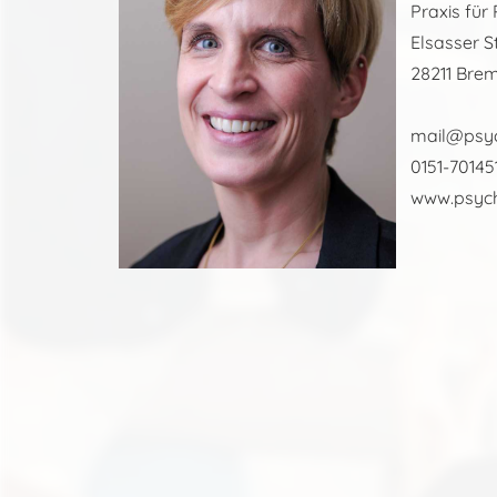
Praxis für
Elsasser St
28211 Bre
mail@psyc
0151-70145
www.psych