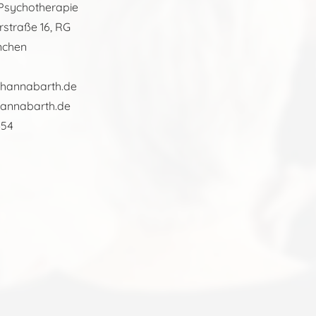
 Psychotherapie
straße 16, RG
nchen
hannabarth.de
annabarth.de
454