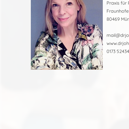
Praxis für
Fraunhofer
80469 Mü
mail@drjo
www.drjoh
0173 5243