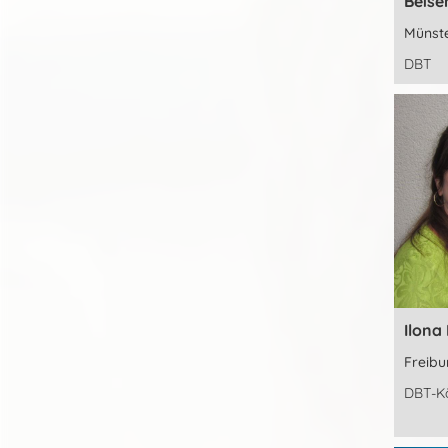
Beise
Münst
DBT
Ilona
Freibu
DBT-Kö