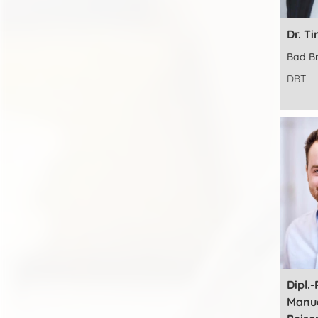
Dr. T
Bad B
DBT
Dipl.-
Manu