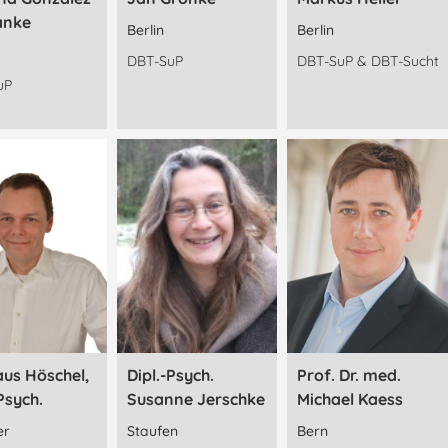
anke
Berlin
Berlin
DBT-SuP
DBT-SuP & DBT-Sucht
uP
laus Höschel,
Dipl.-Psych.
Prof. Dr. med.
Psych.
Susanne Jerschke
Michael Kaess
er
Staufen
Bern