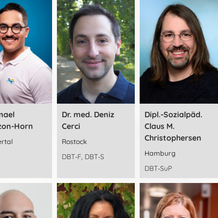
smael
Dr. med. Deniz
Dipl.-Sozialpäd.
zon-Horn
Cerci
Claus M.
Christophersen
rtal
Rostock
Hamburg
DBT-F, DBT-S
DBT-SuP