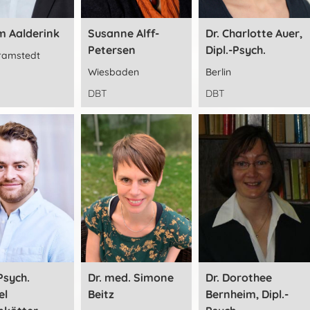
im Aalderink
Susanne Alff-
Dr. Charlotte Auer,
Petersen
Dipl.-Psych.
ramstedt
Wiesbaden
Berlin
DBT
DBT
Psych.
Dr. med. Simone
Dr. Dorothee
el
Beitz
Bernheim, Dipl.-