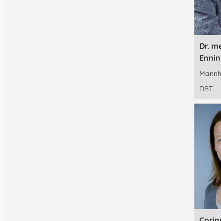
Dr. m
Enni
Mannh
DBT
Corin