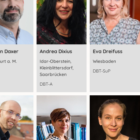
an Daxer
Andrea Dixius
Eva Dreifuss
urt a. M.
Idar-Oberstein,
Wiesbaden
Kleinblittersdorf,
DBT-SuP
Saarbrücken
DBT-A