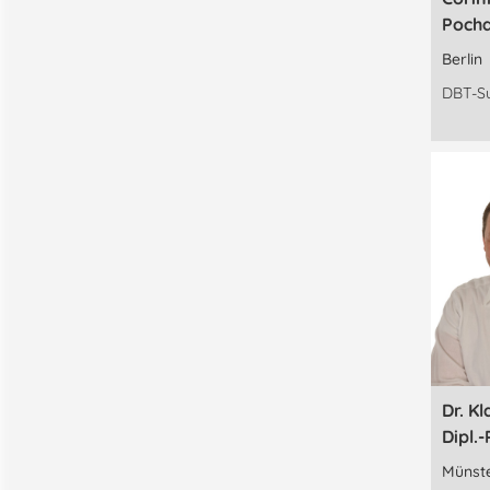
Poch
Berlin
DBT-S
Dr. K
Dipl.-
Münst