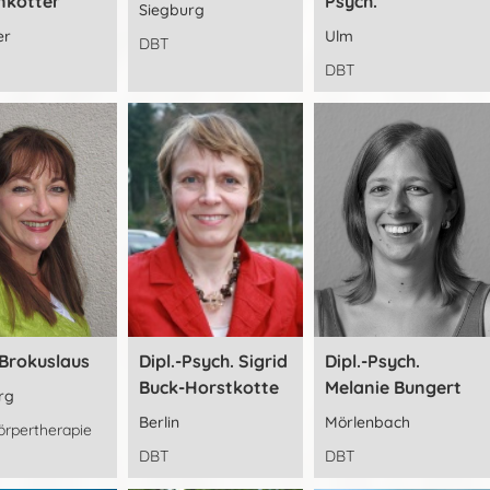
nkötter
Psych.
Siegburg
er
Ulm
DBT
DBT
 Brokuslaus
Dipl.-Psych. Sigrid
Dipl.-Psych.
Buck-Horstkotte
Melanie Bungert
rg
Berlin
Mörlenbach
rpertherapie
DBT
DBT