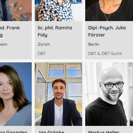
ed. Frank
lic. phil. Ramita
Dipl.-Psych. Julia
ng
Fidy
Förster
eim
Zürich
Berlin
DBT
DBT & DBT-Sucht
na Gonzalez
Jan Grönke
Markus Heller